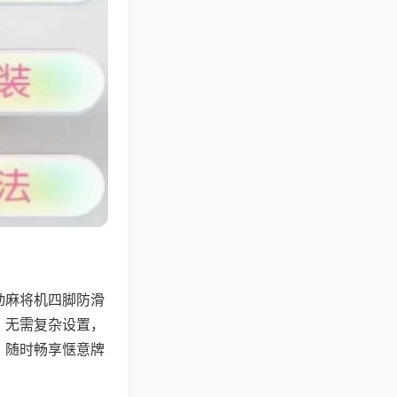
动麻将机四脚防滑
，无需复杂设置，
，随时畅享惬意牌