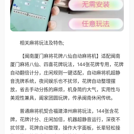
相关麻将玩法及特色;
【闽南厦门麻将花牌八仙自动麻将机】适配闽南
厦门麻将八仙、四喜花牌玩法，144张花牌专用，花牌
自动翻倍计分，庄闲规则一键适配，自动麻将机超静
音洗牌系统，夜间娱乐也不扰邻，花牌自动整理摆
放，省去手动分拣的麻烦，机身简约大气，实用性与
美观性兼具，阖家团圆玩牌，传承闽南休闲传统。
普通麻将机契合福建漳州麻将玩法，144张含花
牌，花牌计分、庄闲加倍，机器超静音运行，深夜不
扰邻里，花牌自动整理，操作大字面板，长辈轻松操