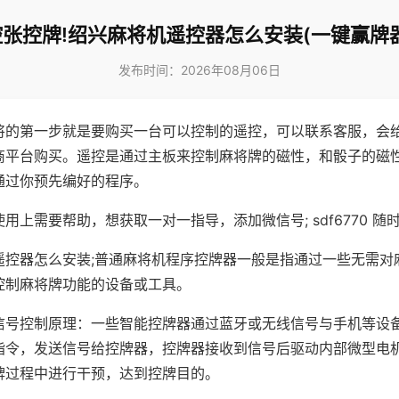
控张控牌!绍兴麻将机遥控器怎么安装(一键赢牌器
发布时间：2026年08月06日
将的第一步就是要购买一台可以控制的遥控，可以联系客服，会
商平台购买。遥控是通过主板来控制麻将牌的磁性，和骰子的磁
通过你预先编好的程序。
用上需要帮助，想获取一对一指导，添加微信号; sdf6770 随时
遥控器怎么安装;普通麻将机程序控牌器一般是指通过一些无需对
控制麻将牌功能的设备或工具。
信号控制原理：一些智能控牌器通过蓝牙或无线信号与手机等设
指令，发送信号给控牌器，控牌器接收到信号后驱动内部微型电
牌过程中进行干预，达到控牌目的。