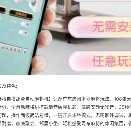
及特色;
麻将自摸胡全自动麻将机】适配广东惠州本地麻将玩法，108张
计分，全自动麻将机搭载静音缓震机芯，洗牌安静无噪音，35秒
问题，操作面板简洁易懂，一键开启本地模式，无需额外调试，
晰耐磨，家庭聚会、邻里小坐，轻松感受粤东麻将的休闲氛围，