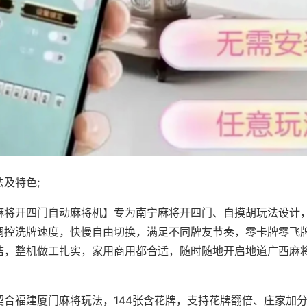
及特色;
麻将开四门自动麻将机】专为南宁麻将开四门、自摸胡玩法设计，
调控洗牌速度，快慢自由切换，满足不同牌友节奏，零卡牌零飞
洁，整机做工扎实，家用商用都合适，随时随地开启地道广西麻
契合福建厦门麻将玩法，144张含花牌，支持花牌翻倍、庄家加