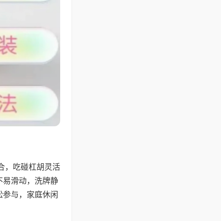
合，吃碰杠胡灵活
不易滑动，洗牌静
松参与，家庭休闲