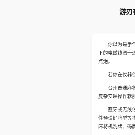
游刃
你以为是手
下的电磁线圈一
点炮。
若你在仪器使
台州普通麻
复杂安装操作就
蓝牙或无线
件预设好牌型等
麻将机洗牌、码