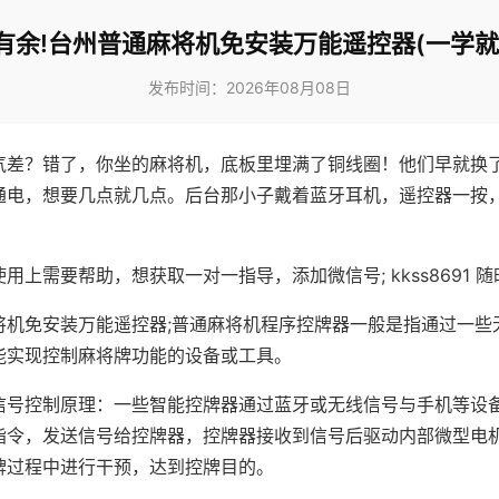
有余!台州普通麻将机免安装万能遥控器(一学就
发布时间：2026年08月08日
气差？错了，你坐的麻将机，底板里埋满了铜线圈！他们早就换
通电，想要几点就几点。后台那小子戴着蓝牙耳机，遥控器一按
用上需要帮助，想获取一对一指导，添加微信号; kkss8691 随
将机免安装万能遥控器;普通麻将机程序控牌器一般是指通过一些
能实现控制麻将牌功能的设备或工具。
信号控制原理：一些智能控牌器通过蓝牙或无线信号与手机等设
指令，发送信号给控牌器，控牌器接收到信号后驱动内部微型电
牌过程中进行干预，达到控牌目的。