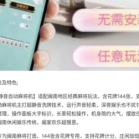
及特色;
·静音自动麻将机】适配闽南地区经典麻将玩法，含花牌144张，
动麻将机主打超静音洗牌技术，运行声音轻柔，深夜娱乐也不扰
整理，操作面板大字标识，长辈轻松操作，机身简约大气，摆放
闽南休闲娱乐传统，阖家欢乐超惬意。
专为闽南麻将打造，144张含花牌专用，支持花牌计分、庄闲加