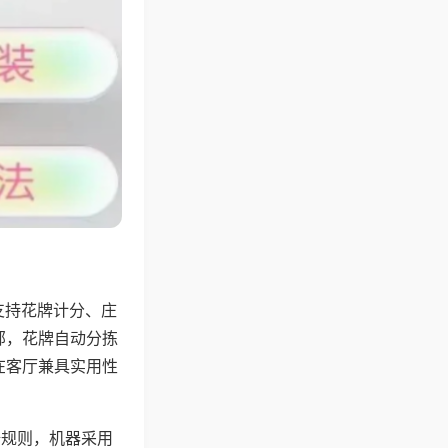
支持花牌计分、庄
邻，花牌自动分拣
在客厅兼具实用性
倍规则，机器采用