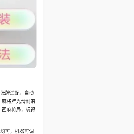
8张牌适配，自动
，麻将牌光滑耐磨
广西麻将局，玩得
胡均可，机器可调