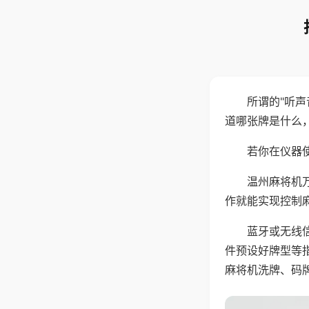
所谓的"听
道哪张牌是什么
若你在仪器使
温州麻将机
作就能实现控制
蓝牙或无线
件预设好牌型等
麻将机洗牌、码