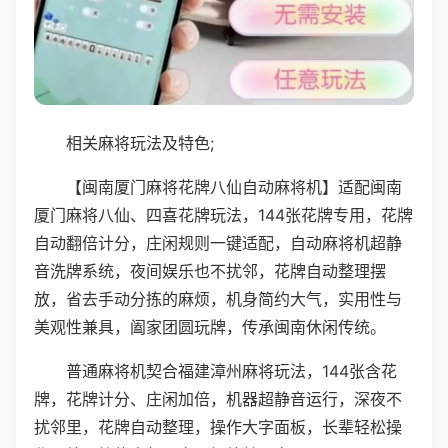
相关麻将玩法及特色;
【闽南厦门麻将花牌八仙自动麻将机】适配闽南
厦门麻将八仙、四喜花牌玩法，144张花牌专用，花牌
自动翻倍计分，庄闲规则一键适配，自动麻将机超静
音洗牌系统，夜间娱乐也不扰邻，花牌自动整理摆
放，省去手动分拣的麻烦，机身简约大气，实用性与
美观性兼具，阖家团圆玩牌，传承闽南休闲传统。
普通麻将机契合福建漳州麻将玩法，144张含花
牌，花牌计分、庄闲加倍，机器超静音运行，深夜不
扰邻里，花牌自动整理，操作大字面板，长辈轻松操