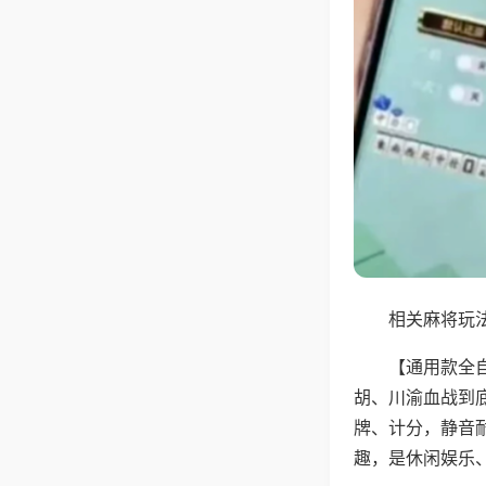
相关麻将玩法
【通用款全
胡、川渝血战到
牌、计分，静音
趣，是休闲娱乐