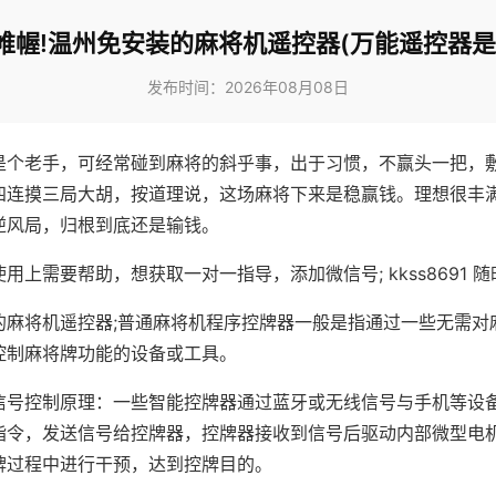
帷幄!温州免安装的麻将机遥控器(万能遥控器是
发布时间：2026年08月08日
是个老手，可经常碰到麻将的斜乎事，出于习惯，不赢头一把，
四连摸三局大胡，按道理说，这场麻将下来是稳赢钱。理想很丰
逆风局，归根到底还是输钱。
用上需要帮助，想获取一对一指导，添加微信号; kkss8691 随
的麻将机遥控器;普通麻将机程序控牌器一般是指通过一些无需对
控制麻将牌功能的设备或工具。
信号控制原理：一些智能控牌器通过蓝牙或无线信号与手机等设
指令，发送信号给控牌器，控牌器接收到信号后驱动内部微型电
牌过程中进行干预，达到控牌目的。