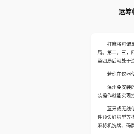
运筹
打麻将可谓
局。第二，三，
至四局后就处于
若你在仪器使
温州免安装
装操作就能实现
蓝牙或无线
件预设好牌型等
麻将机洗牌、码