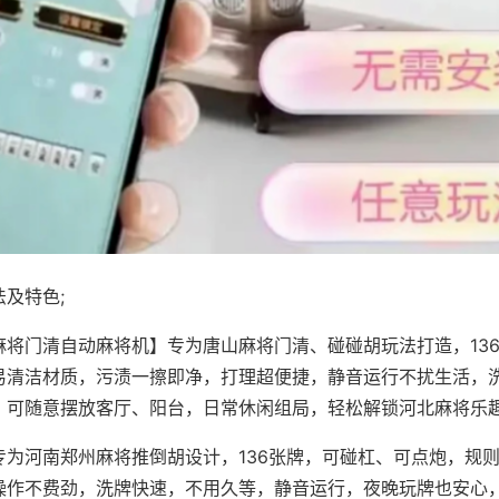
及特色;
麻将门清自动麻将机】专为唐山麻将门清、碰碰胡玩法打造，13
易清洁材质，污渍一擦即净，打理超便捷，静音运行不扰生活，
，可随意摆放客厅、阳台，日常休闲组局，轻松解锁河北麻将乐
专为河南郑州麻将推倒胡设计，136张牌，可碰杠、可点炮，规
操作不费劲，洗牌快速，不用久等，静音运行，夜晚玩牌也安心