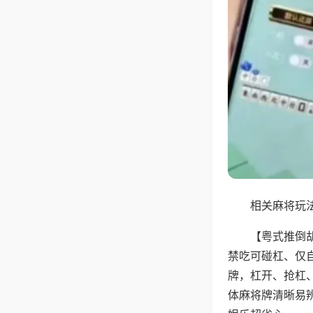
相关麻将玩法
【粤式推倒
禁吃可碰杠、仅
牌，杠开、抢杠
体麻将牌清晰易