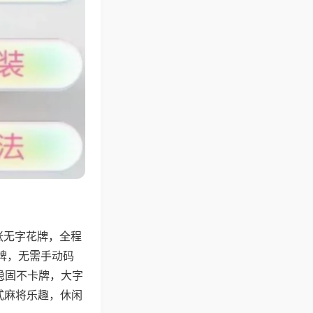
张无字花牌，全程
牌，无需手动码
稳固不卡牌，大字
式麻将乐趣，休闲