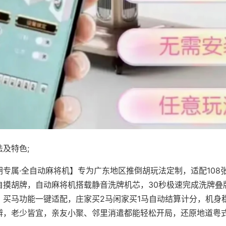
及特色;
胡专属·全自动麻将机】专为广东地区推倒胡玩法定制，适配108
自摸胡牌，自动麻将机搭载静音洗牌机芯，30秒极速完成洗牌叠
、买马功能一键适配，庄家买2马闲家买1马自动结算计分，机身
辨，老少皆宜，亲友小聚、邻里消遣都能轻松开局，还原地道粤