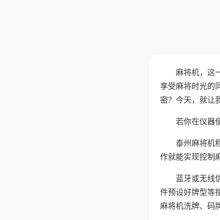
麻将机，这
享受麻将时光的
密？今天，就让
若你在仪器使
泰州麻将机
作就能实现控制
蓝牙或无线
件预设好牌型等
麻将机洗牌、码