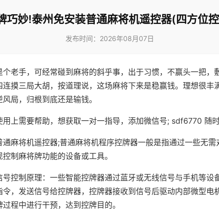
牌巧妙!泰州免安装普通麻将机遥控器(四方位控
发布时间：2026年08月07日
是个老手，可经常碰到麻将的斜乎事，出于习惯，不赢头一把，
四连摸三局大胡，按道理说，这场麻将下来是稳赢钱。理想很丰
逆风局，归根到底还是输钱。
用上需要帮助，想获取一对一指导，添加微信号; sdf6770 随时
普通麻将机遥控器;普通麻将机程序控牌器一般是指通过一些无需
现控制麻将牌功能的设备或工具。
信号控制原理：一些智能控牌器通过蓝牙或无线信号与手机等设
指令，发送信号给控牌器，控牌器接收到信号后驱动内部微型电
牌过程中进行干预，达到控牌目的。