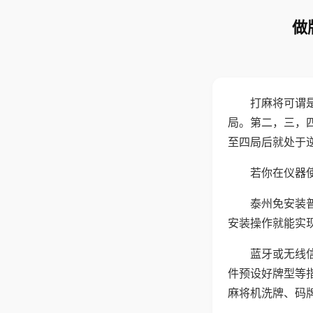
做
打麻将可谓
局。第二，三，
至四局后就处于
若你在仪器使
泰州免安装
安装操作就能实
蓝牙或无线
件预设好牌型等
麻将机洗牌、码