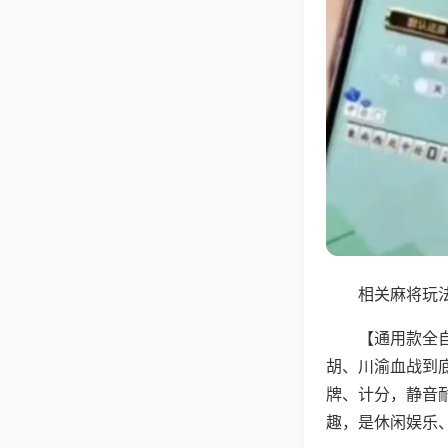
相关麻将玩法
【通用款全
胡、川渝血战到
牌、计分，静音
趣，是休闲娱乐