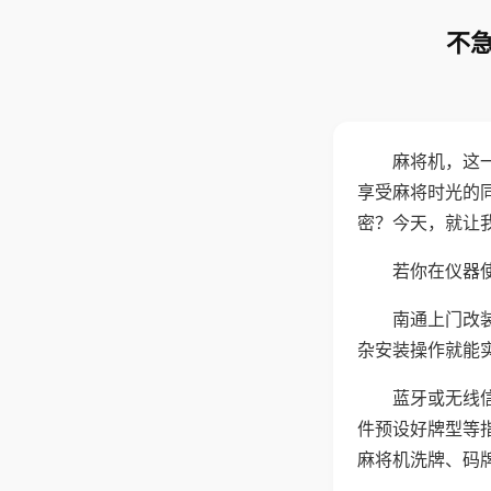
不急
麻将机，这
享受麻将时光的
密？今天，就让
若你在仪器使
南通上门改
杂安装操作就能
蓝牙或无线
件预设好牌型等
麻将机洗牌、码