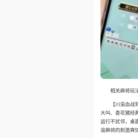
相关麻将玩法
【川渝血战
大叫、查花猪经
运行不扰邻，桌
渝麻将的刺激爽