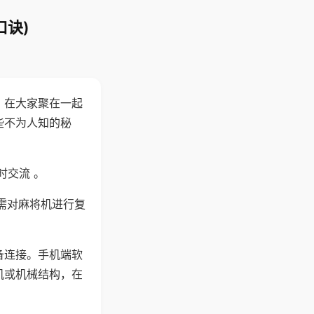
口诀)
。在大家聚在一起
些不为人知的秘
时交流 。
需对麻将机进行复
备连接。手机端软
机或机械结构，在