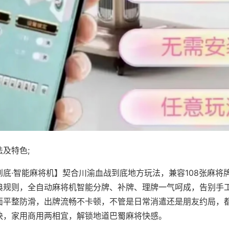
及特色;
到底·智能麻将机】契合川渝血战到底地方玩法，兼容108张麻将
典规则，全自动麻将机智能分牌、补牌、理牌一气呵成，告别手
面平整防滑，出牌流畅不卡顿，不管是日常消遣还是朋友约局，
快，家用商用两相宜，解锁地道巴蜀麻将快感。