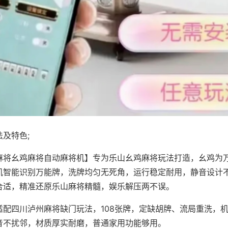
及特色;
麻将幺鸡麻将自动麻将机】专为乐山幺鸡麻将玩法打造，幺鸡为万
机智能识别万能牌，洗牌均匀无死角，运行稳定耐用，静音设计
合适，精准还原乐山麻将精髓，娱乐解压两不误。
适配四川泸州麻将缺门玩法，108张牌，定缺胡牌、流局重洗，
音不扰邻，材质厚实耐磨，普通家用功能够用。