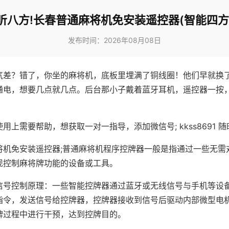
听八方!长春普通麻将机免安装遥控器(智能四方
发布时间：2026年08月08日
气差？错了，你坐的麻将机，底板里埋满了铜线圈！他们早就换
通电，想要几点就几点。后台那小子戴着蓝牙耳机，遥控器一按
用上需要帮助，想获取一对一指导，添加微信号; kkss8691 随
将机免安装遥控器;普通麻将机程序控牌器一般是指通过一些无需
现控制麻将牌功能的设备或工具。
信号控制原理：一些智能控牌器通过蓝牙或无线信号与手机等设
指令，发送信号给控牌器，控牌器接收到信号后驱动内部微型电
牌过程中进行干预，达到控牌目的。