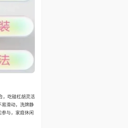
合，吃碰杠胡灵活
不易滑动，洗牌静
松参与，家庭休闲