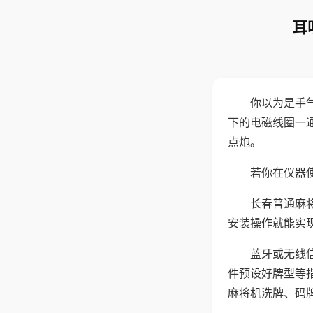
耳
你以为是手
下的电磁线圈一
点炮。
若你在仪器使
长春普通麻
安装操作就能实
蓝牙或无线
件预设好牌型等
麻将机洗牌、码