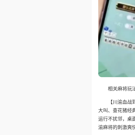
相关麻将玩法
【川渝血战
大叫、查花猪经
运行不扰邻，桌
渝麻将的刺激爽