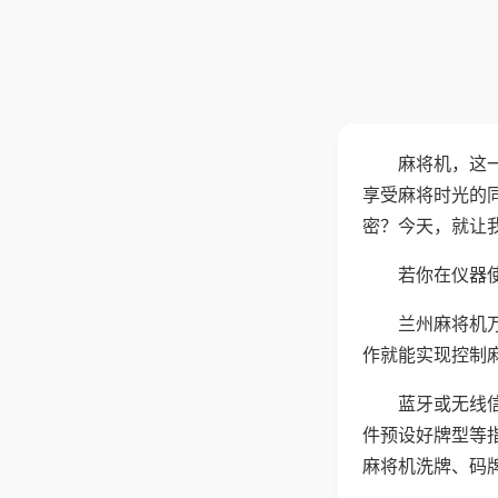
麻将机，这
享受麻将时光的
密？今天，就让
若你在仪器使
兰州麻将机
作就能实现控制
蓝牙或无线
件预设好牌型等
麻将机洗牌、码