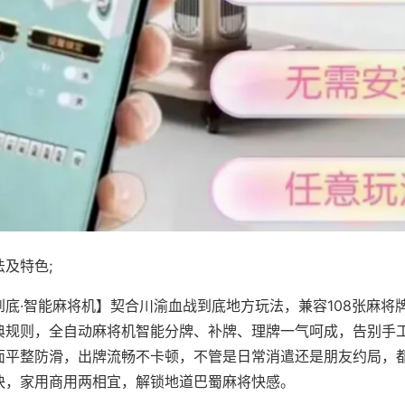
及特色;
到底·智能麻将机】契合川渝血战到底地方玩法，兼容108张麻将
典规则，全自动麻将机智能分牌、补牌、理牌一气呵成，告别手
面平整防滑，出牌流畅不卡顿，不管是日常消遣还是朋友约局，
快，家用商用两相宜，解锁地道巴蜀麻将快感。