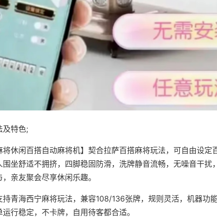
及特色;
麻将休闲百搭自动麻将机】契合拉萨百搭麻将玩法，可自由设定
人围坐舒适不拥挤，四脚稳固防滑，洗牌静音流畅，无噪音干扰
与，亲友聚会尽享休闲乐趣。
持青海西宁麻将玩法，兼容108/136张牌，规则灵活，机器功
单运行稳定，不卡牌，自用待客都合适。