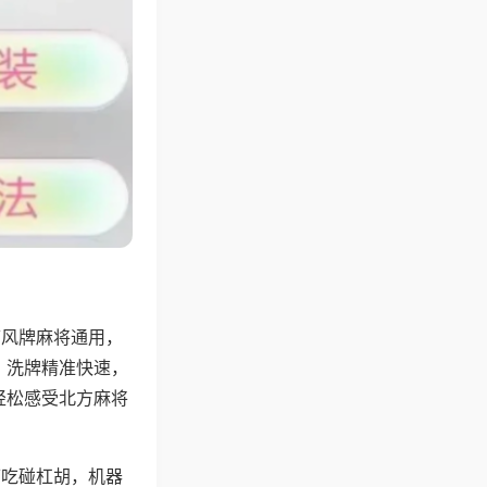
带风牌麻将通用，
，洗牌精准快速，
轻松感受北方麻将
可吃碰杠胡，机器