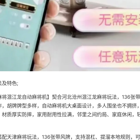
及特色;
麻将混江龙自动麻将机】契合河北沧州混江龙麻将玩法，136张
作，胡牌牌型多样，自动麻将机大桌面设计，多人围坐也不拥挤
，材质厚实防摔，家用耐用性拉满，邻里之间约局、家庭休闲，
适配天津麻将玩法，136张带风牌，支持混杠、提溜本地规则，