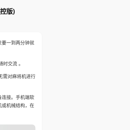
控版)
只要一到两分钟就
。
随时交流 。
无需对麻将机进行
备连接。手机端软
机或机械结构，在