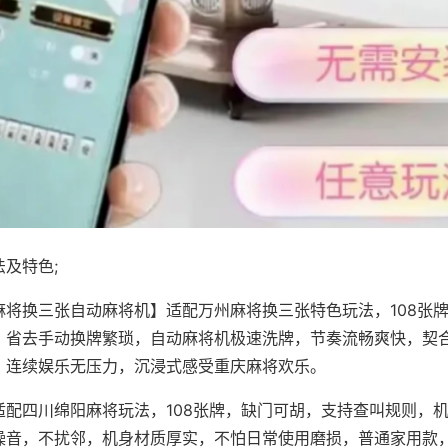
及特色;
麻将换三张自动麻将机】适配万州麻将换三张特色玩法，108张
，省去手动换牌繁琐，自动麻将机极速洗牌，节奏流畅爽快，契
，连续娱乐无压力，沉浸式感受重庆麻将欢乐。
适配四川绵阳麻将玩法，108张牌，缺门可胡，支持查叫规则，
噪音，不扰邻，机身材质厚实，不怕日常使用磨损，普通家用款