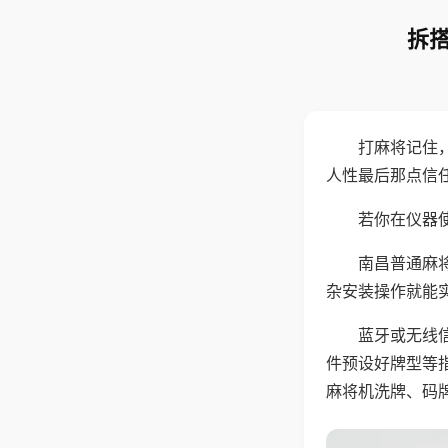
拆搭
打麻将记住
人性最后那点信
若你在仪器使
南昌普通麻
杂安装操作就能
蓝牙或无线
件预设好牌型等
麻将机洗牌、码