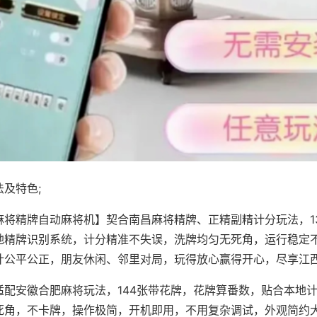
及特色;
麻将精牌自动麻将机】契合南昌麻将精牌、正精副精计分玩法，1
地精牌识别系统，计分精准不失误，洗牌均匀无死角，运行稳定
计公平公正，朋友休闲、邻里对局，玩得放心赢得开心，尽享江
适配安徽合肥麻将玩法，144张带花牌，花牌算番数，贴合本地
死角，不卡牌，操作极简，开机即用，不用复杂调试，外观简约