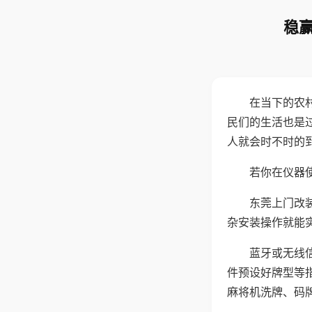
稳赢
在当下的农
民们的生活也是
人就会时不时的
若你在仪器使
东莞上门改
杂安装操作就能
蓝牙或无线
件预设好牌型等
麻将机洗牌、码