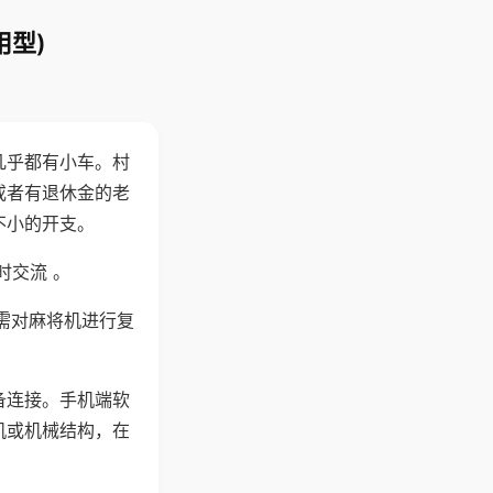
用型)
几乎都有小车。村
或者有退休金的老
不小的开支。
时交流 。
需对麻将机进行复
备连接。手机端软
机或机械结构，在