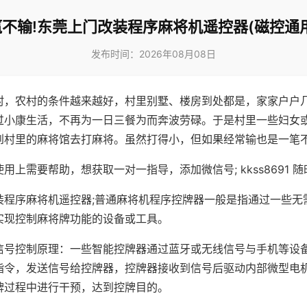
不输!东莞上门改装程序麻将机遥控器(磁控通
发布时间：2026年08月08日
村，农村的条件越来越好，村里别墅、楼房到处都是，家家户户
过小康生活，不再为一日三餐为而奔波劳碌。于是村里一些妇女
到村里的麻将馆去打麻将。虽然打得小，但如果经常输也是一笔
用上需要帮助，想获取一对一指导，添加微信号; kkss8691 随
装程序麻将机遥控器;普通麻将机程序控牌器一般是指通过一些无
实现控制麻将牌功能的设备或工具。
信号控制原理：一些智能控牌器通过蓝牙或无线信号与手机等设
指令，发送信号给控牌器，控牌器接收到信号后驱动内部微型电
牌过程中进行干预，达到控牌目的。