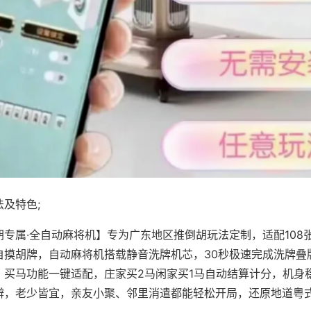
及特色;
胡专属·全自动麻将机】专为广东地区推倒胡玩法定制，适配108
自摸胡牌，自动麻将机搭载静音洗牌机芯，30秒极速完成洗牌叠
、买马功能一键适配，庄家买2马闲家买1马自动结算计分，机身
辨，老少皆宜，亲友小聚、邻里消遣都能轻松开局，还原地道粤