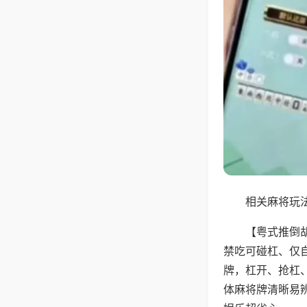
相关麻将玩法
【粤式推倒
禁吃可碰杠、仅
牌，杠开、抢杠
体麻将牌清晰易