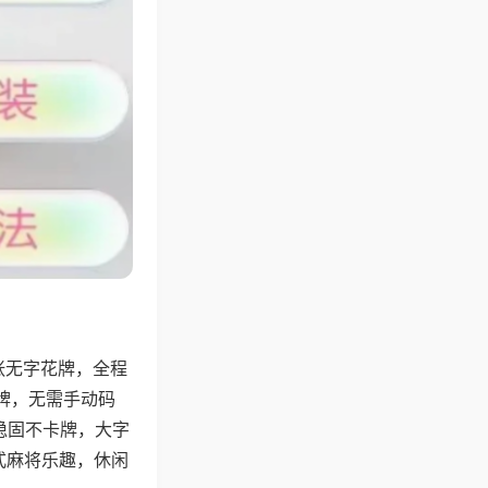
张无字花牌，全程
牌，无需手动码
稳固不卡牌，大字
式麻将乐趣，休闲