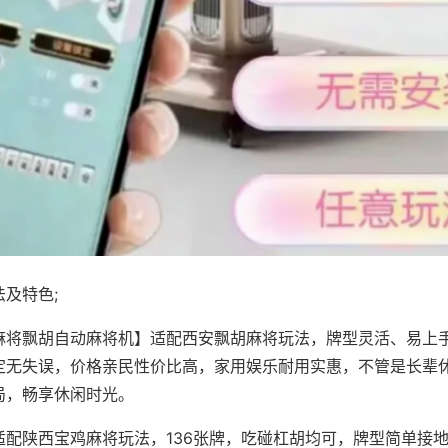
及特色;
麻将飘胡自动麻将机】适配西安飘胡麻将玩法，牌型灵活、易上
定无失误，价格亲民性价比高，家用娱乐耐用实惠，不管是长辈
局，畅享休闲时光。
适配陕西宝鸡麻将玩法，136张牌，吃碰杠胡均可，牌型简单接