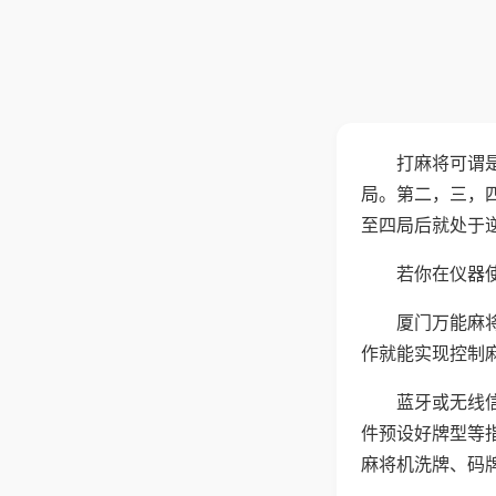
打麻将可谓
局。第二，三，
至四局后就处于
若你在仪器使
厦门万能麻
作就能实现控制
蓝牙或无线
件预设好牌型等
麻将机洗牌、码