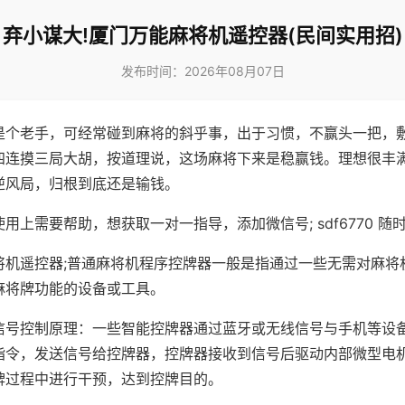
弃小谋大!厦门万能麻将机遥控器(民间实用招)
发布时间：2026年08月07日
是个老手，可经常碰到麻将的斜乎事，出于习惯，不赢头一把，
四连摸三局大胡，按道理说，这场麻将下来是稳赢钱。理想很丰
逆风局，归根到底还是输钱。
用上需要帮助，想获取一对一指导，添加微信号; sdf6770 随时
将机遥控器;普通麻将机程序控牌器一般是指通过一些无需对麻将
麻将牌功能的设备或工具。
信号控制原理：一些智能控牌器通过蓝牙或无线信号与手机等设
指令，发送信号给控牌器，控牌器接收到信号后驱动内部微型电
牌过程中进行干预，达到控牌目的。