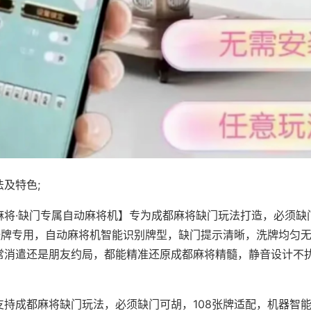
及特色;
麻将·缺门专属自动麻将机】专为成都麻将缺门玩法打造，必须缺
8张牌专用，自动麻将机智能识别牌型，缺门提示清晰，洗牌均匀
常消遣还是朋友约局，都能精准还原成都麻将精髓，静音设计不
支持成都麻将缺门玩法，必须缺门可胡，108张牌适配，机器智