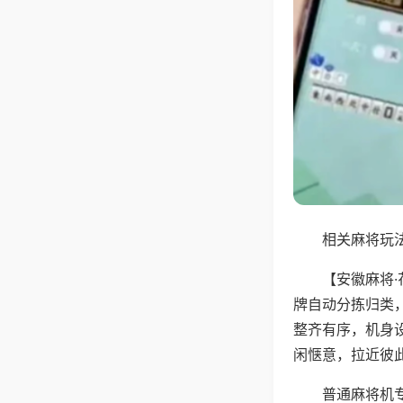
相关麻将玩法
【安徽麻将
牌自动分拣归类
整齐有序，机身
闲惬意，拉近彼
普通麻将机