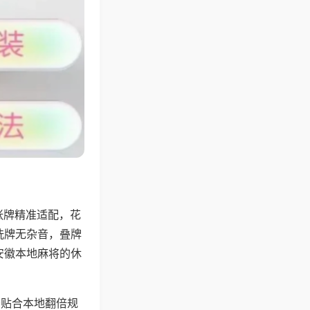
张牌精准适配，花
洗牌无杂音，叠牌
安徽本地麻将的休
分贴合本地翻倍规