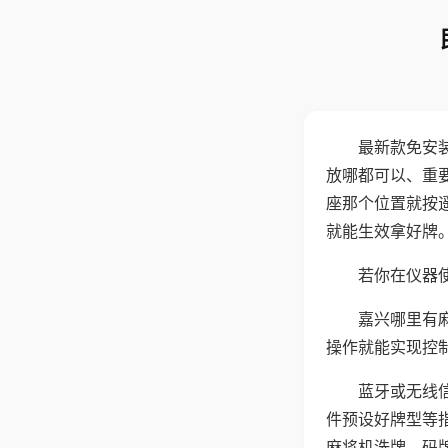
最新款免安
放哪都可以、重要
座那个位置就按
就能生效拿好牌
若你在仪器使
嘉兴哪里有
操作就能实现控
蓝牙或无线
件预设好牌型等
麻将机洗牌、码