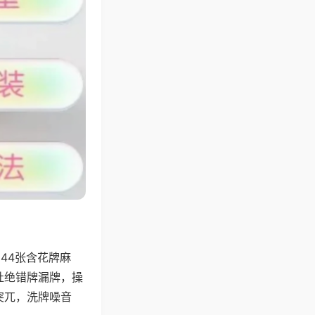
44张含花牌麻
杜绝错牌漏牌，操
突兀，洗牌噪音