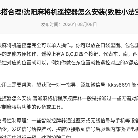
拆搭合理!沈阳麻将机遥控器怎么安装(致胜小法宝
发布时间：2026年08月08日
装麻将机遥控器完全可以单人操作。你可以放在口袋里面、包包
的是能方便操作，遥控上有A,B,C,D四个按键，代表东，南，
遥控对应的位置就可以，例如你做在东位置就按遥控对应的A键
。
用上需要帮助，想获取一对一指导，添加微信号; kkss8691 随
遥控器怎么安装;普通麻将机程序控牌器一般是指通过一些无需对
控制麻将牌功能的设备或工具。
信号控制原理：一些智能控牌器通过蓝牙或无线信号与手机等设
指令，发送信号给控牌器，控牌器接收到信号后驱动内部微型电
牌过程中进行干预，达到控牌目的。