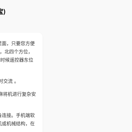
)
里面，只要您方便
西，北四个方位，
这时候遥控器东位
时交流 。
麻将机进行复杂安
备连接。手机端软
机或机械结构，在