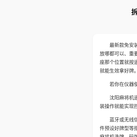
最新款免安
放哪都可以、重要
座那个位置就按
就能生效拿好牌
若你在仪器使
沈阳麻将机
装操作就能实现
蓝牙或无线
件预设好牌型等
麻将机洗牌、码