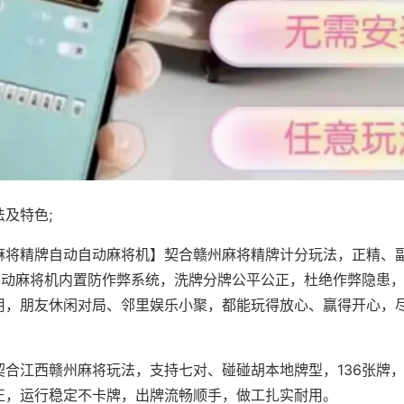
及特色;
麻将精牌自动自动麻将机】契合赣州麻将精牌计分玩法，正精、
，自动麻将机内置防作弊系统，洗牌分牌公平公正，杜绝作弊隐患
用，朋友休闲对局、邻里娱乐小聚，都能玩得放心、赢得开心，
契合江西赣州麻将玩法，支持七对、碰碰胡本地牌型，136张牌
正，运行稳定不卡牌，出牌流畅顺手，做工扎实耐用。