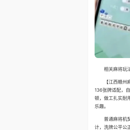
相关麻将玩法
【江西赣州
136张牌适配
顿，做工扎实耐
乐趣。
普通麻将机
计，洗牌公平公