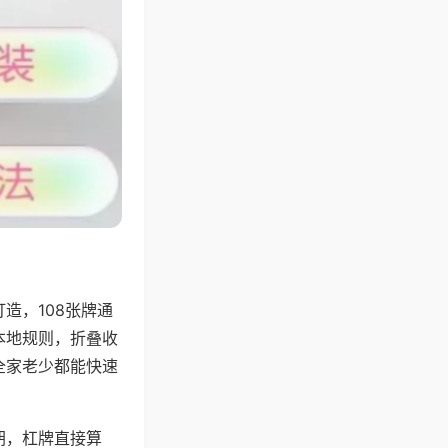
造，108张牌通
本地规则，折叠收
全家老少都能快速
胡，杠牌直接算