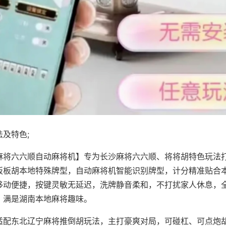
及特色;
麻将六六顺自动麻将机】专为长沙麻将六六顺、将将胡特色玩法打
板板胡本地特殊牌型，自动麻将机智能识别牌型，计分精准贴合
移动便捷，按键灵敏无延迟，洗牌静音柔和，不打扰家人休息，
，满是湖南本地麻将趣味。
适配东北辽宁麻将推倒胡玩法，主打豪爽对局，可碰杠、可点炮