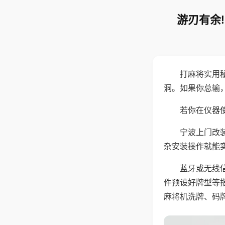
游刃有余
打麻将实用
洞。如果你总输
若你在仪器使
宁波上门改
杂安装操作就能
蓝牙或无线
件预设好牌型等
麻将机洗牌、码