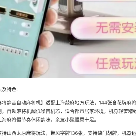
及特色;
麻将静音自动麻将机】适配上海敲麻地方玩法，144张含花牌麻
则，自动麻将机超低噪音机芯，适合都市居家环境，机身轻奢精
上海麻将慢节奏休闲韵味，亲友小聚惬意十足。
支持山西太原麻将玩法，带风字牌136张，支持缺门胡牌，机器