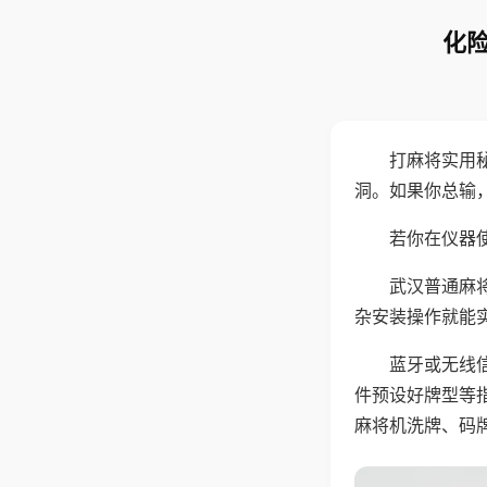
化险
打麻将实用
洞。如果你总输
若你在仪器使
武汉普通麻
杂安装操作就能
蓝牙或无线
件预设好牌型等
麻将机洗牌、码