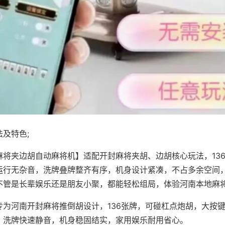
及特色;
麻将夹边胡自动麻将机】适配开封麻将夹胡、边胡核心玩法，13
运行无杂音，洗牌叠牌整齐有序，机身设计紧凑，不占多余空间
不管是长辈娱乐还是朋友小聚，都能轻松组局，体验河南本地麻
专为河南开封麻将推倒胡设计，136张牌，可碰杠点炮胡，大按
，洗牌快速静音，机身稳固结实，家用娱乐耐用省心。