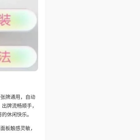
6张牌通用，自动
，出牌流畅顺手，
将的休闲快乐。
键面板触感灵敏，