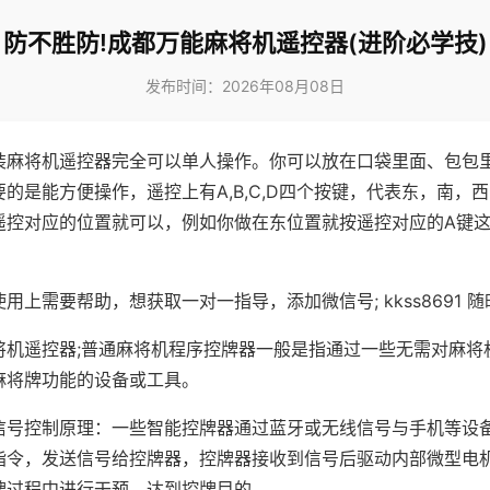
防不胜防!成都万能麻将机遥控器(进阶必学技)
发布时间：2026年08月08日
装麻将机遥控器完全可以单人操作。你可以放在口袋里面、包包
的是能方便操作，遥控上有A,B,C,D四个按键，代表东，南，
遥控对应的位置就可以，例如你做在东位置就按遥控对应的A键
。
用上需要帮助，想获取一对一指导，添加微信号; kkss8691 随
将机遥控器;普通麻将机程序控牌器一般是指通过一些无需对麻将
麻将牌功能的设备或工具。
信号控制原理：一些智能控牌器通过蓝牙或无线信号与手机等设
指令，发送信号给控牌器，控牌器接收到信号后驱动内部微型电
牌过程中进行干预，达到控牌目的。