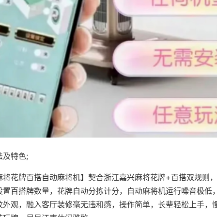
及特色;
麻将花牌百搭自动麻将机】契合浙江嘉兴麻将花牌+百搭双规则，
设置百搭牌数量，花牌自动分拣计分，自动麻将机运行噪音极低
纹外观，融入客厅装修毫无违和感，操作简单，长辈轻松上手，