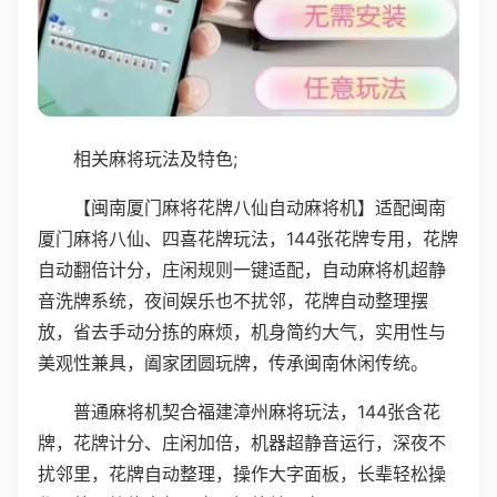
相关麻将玩法及特色;
【闽南厦门麻将花牌八仙自动麻将机】适配闽南
厦门麻将八仙、四喜花牌玩法，144张花牌专用，花牌
自动翻倍计分，庄闲规则一键适配，自动麻将机超静
音洗牌系统，夜间娱乐也不扰邻，花牌自动整理摆
放，省去手动分拣的麻烦，机身简约大气，实用性与
美观性兼具，阖家团圆玩牌，传承闽南休闲传统。
普通麻将机契合福建漳州麻将玩法，144张含花
牌，花牌计分、庄闲加倍，机器超静音运行，深夜不
扰邻里，花牌自动整理，操作大字面板，长辈轻松操