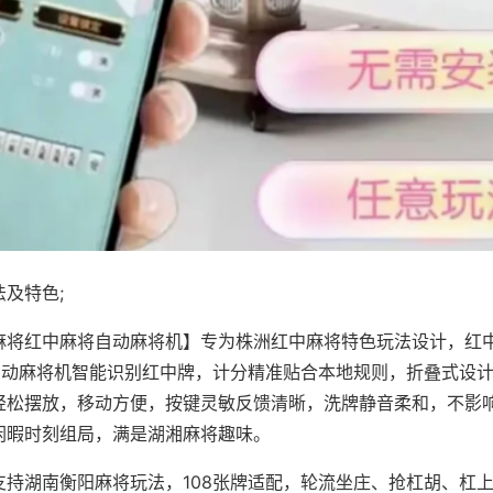
及特色;
麻将红中麻将自动麻将机】专为株洲红中麻将特色玩法设计，红
，自动麻将机智能识别红中牌，计分精准贴合本地规则，折叠式设
轻松摆放，移动方便，按键灵敏反馈清晰，洗牌静音柔和，不影
闲暇时刻组局，满是湖湘麻将趣味。
支持湖南衡阳麻将玩法，108张牌适配，轮流坐庄、抢杠胡、杠