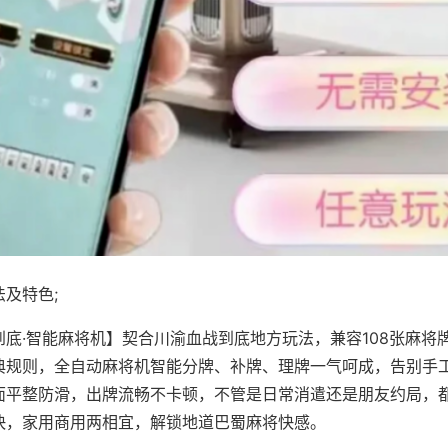
及特色;
到底·智能麻将机】契合川渝血战到底地方玩法，兼容108张麻将
典规则，全自动麻将机智能分牌、补牌、理牌一气呵成，告别手
面平整防滑，出牌流畅不卡顿，不管是日常消遣还是朋友约局，
快，家用商用两相宜，解锁地道巴蜀麻将快感。