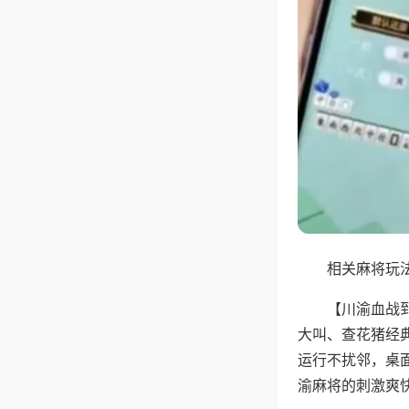
相关麻将玩法
【川渝血战
大叫、查花猪经
运行不扰邻，桌
渝麻将的刺激爽