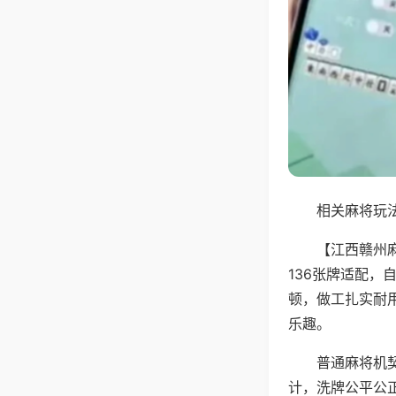
相关麻将玩法
【江西赣州
136张牌适配
顿，做工扎实耐
乐趣。
普通麻将机
计，洗牌公平公