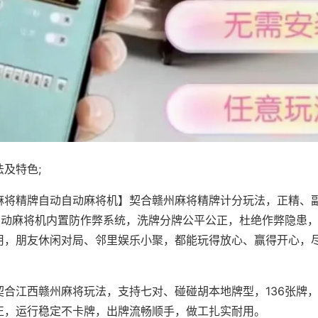
及特色;
麻将精牌自动自动麻将机】契合赣州麻将精牌计分玩法，正精、
，自动麻将机内置防作弊系统，洗牌分牌公平公正，杜绝作弊隐患
用，朋友休闲对局、邻里娱乐小聚，都能玩得放心、赢得开心，
契合江西赣州麻将玩法，支持七对、碰碰胡本地牌型，136张牌
正，运行稳定不卡牌，出牌流畅顺手，做工扎实耐用。