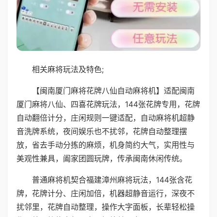
相关麻将玩法及特色;
【闽南厦门麻将花牌八仙自动麻将机】适配闽南
厦门麻将八仙、四喜花牌玩法，144张花牌专用，花牌
自动翻倍计分，庄闲规则一键适配，自动麻将机超静
音洗牌系统，夜间娱乐也不扰邻，花牌自动整理摆
放，省去手动分拣的麻烦，机身简约大气，实用性与
美观性兼具，阖家团圆玩牌，传承闽南休闲传统。
普通麻将机契合福建漳州麻将玩法，144张含花
牌，花牌计分、庄闲加倍，机器超静音运行，深夜不
扰邻里，花牌自动整理，操作大字面板，长辈轻松操