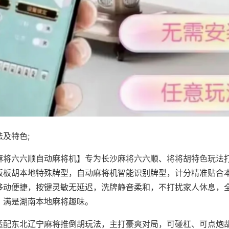
及特色;
麻将六六顺自动麻将机】专为长沙麻将六六顺、将将胡特色玩法打
板板胡本地特殊牌型，自动麻将机智能识别牌型，计分精准贴合
移动便捷，按键灵敏无延迟，洗牌静音柔和，不打扰家人休息，
，满是湖南本地麻将趣味。
适配东北辽宁麻将推倒胡玩法，主打豪爽对局，可碰杠、可点炮