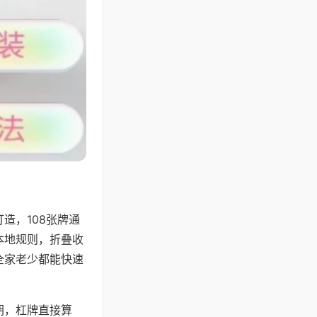
造，108张牌通
本地规则，折叠收
全家老少都能快速
胡，杠牌直接算