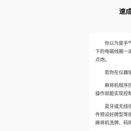
速成
你以为是手
下的电磁线圈一
点炮。
若你在仪器使
麻将机程序
操作就能实现控
蓝牙或无线
件预设好牌型等
麻将机洗牌、码