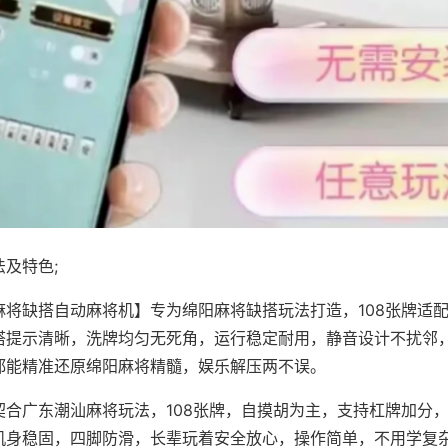
及特色;
麻将缺搭自动麻将机】专为绵阳麻将缺搭玩法打造，108张牌适
搭提示清晰，洗牌均匀无死角，运行稳定耐用，静音设计不扰邻
都能精准还原绵阳麻将精髓，娱乐解压两不误。
契合广东潮汕麻将玩法，108张牌，自摸胡为主，支持杠牌加分
机身稳固，四脚防滑，长辈玩着安全放心，操作简单，不用学复