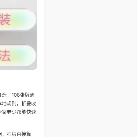
造，108张牌通
本地规则，折叠收
全家老少都能快速
胡，杠牌直接算