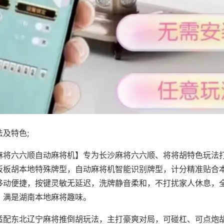
及特色;
麻将六六顺自动麻将机】专为长沙麻将六六顺、将将胡特色玩法打
板板胡本地特殊牌型，自动麻将机智能识别牌型，计分精准贴合
移动便捷，按键灵敏无延迟，洗牌静音柔和，不打扰家人休息，
，满是湖南本地麻将趣味。
适配东北辽宁麻将推倒胡玩法，主打豪爽对局，可碰杠、可点炮