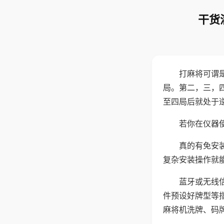
干货
打麻将可谓
局。第二，三，
至四局后就处于
若你在仪器使
真的有免安
复杂安装操作就
蓝牙或无线
件预设好牌型等
麻将机洗牌、码