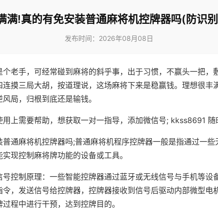
满满!真的有免安装普通麻将机控牌器吗(防识别
发布时间：2026年08月08日
是个老手，可经常碰到麻将的斜乎事，出于习惯，不赢头一把，
四连摸三局大胡，按道理说，这场麻将下来是稳赢钱。理想很丰
逆风局，归根到底还是输钱。
用上需要帮助，想获取一对一指导，添加微信号; kkss8691 随
装普通麻将机控牌器吗;普通麻将机程序控牌器一般是指通过一些
能实现控制麻将牌功能的设备或工具。
信号控制原理：一些智能控牌器通过蓝牙或无线信号与手机等设
指令，发送信号给控牌器，控牌器接收到信号后驱动内部微型电
牌过程中进行干预，达到控牌目的。