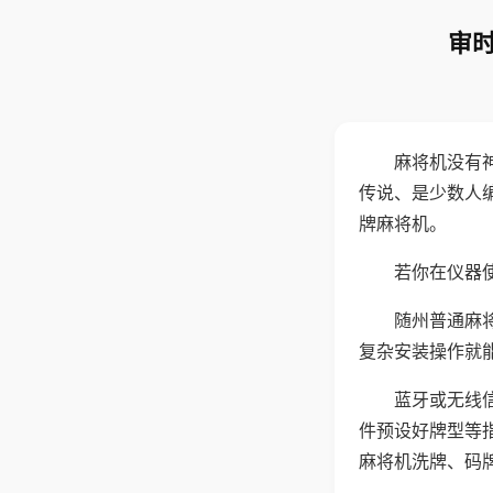
审时
麻将机没有
传说、是少数人
牌麻将机。
若你在仪器使
随州普通麻
复杂安装操作就
蓝牙或无线
件预设好牌型等
麻将机洗牌、码