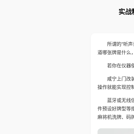
实战
所谓的"听
道哪张牌是什么
若你在仪器使
咸宁上门改
操作就能实现控
蓝牙或无线
件预设好牌型等
麻将机洗牌、码