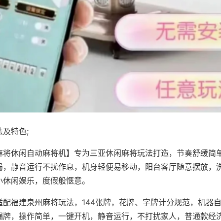
及特色;
麻将休闲自动麻将机】专为三亚休闲麻将玩法打造，节奏舒缓简
局，静音运行不扰作息，机身轻便易移动，阳台客厅随意摆放，
小休闲娱乐，度假般惬意。
适配福建泉州麻将玩法，144张牌，花牌、字牌计分规范，机器
漏牌，操作简单，一键开机，静音运行，不打扰家人，普通款经