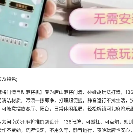
及特色;
麻将门清自动麻将机】专为唐山麻将门清、碰碰胡玩法打造，13
易清洁材质，污渍一擦即净，打理超便捷，静音运行不扰生活，
，可随意摆放客厅、阳台，日常休闲组局，轻松解锁河北麻将乐
专为河南郑州麻将推倒胡设计，136张牌，可碰杠、可点炮，规
操作不费劲，洗牌快速，不用久等，静音运行，夜晚玩牌也安心