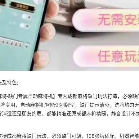
及特色;
麻将·缺门专属自动麻将机】专为成都麻将缺门玩法打造，必须缺
8张牌专用，自动麻将机智能识别牌型，缺门提示清晰，洗牌均匀
常消遣还是朋友约局，都能精准还原成都麻将精髓，静音设计不
支持成都麻将缺门玩法，必须缺门可胡，108张牌适配，机器智