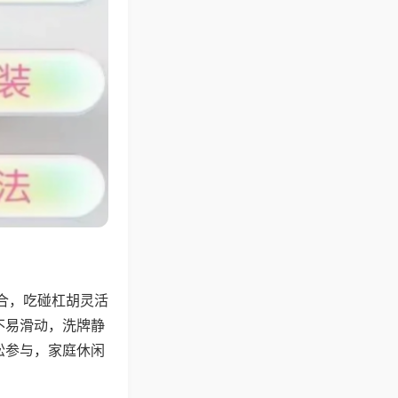
合，吃碰杠胡灵活
不易滑动，洗牌静
松参与，家庭休闲