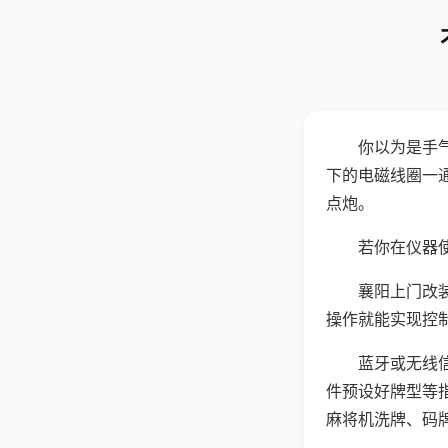
你以为是手
下的电磁线圈一
点炮。
若你在仪器使
襄阳上门改
操作就能实现控
蓝牙或无线
件预设好牌型等
麻将机洗牌、码