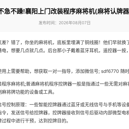
不急不躁!襄阳上门改装程序麻将机(麻将认牌器
发布时间：2026年08月07日
气差？错了，你坐的麻将机，底板里埋满了铜线圈！他们早就换
通电，想要几点就几点。后台那小子戴着蓝牙耳机，遥控器一按
用上需要帮助，想获取一对一指导，添加微信号; sdf6770 随时
装程序麻将机;普通麻将机程序控牌器一般是指通过一些无需对麻
制麻将牌功能的设备或工具。
信号控制原理：一些智能控牌器通过蓝牙或无线信号与手机等设
指令，发送信号给控牌器，控牌器接收到信号后驱动内部微型电
牌过程中进行干预，达到控牌目的。